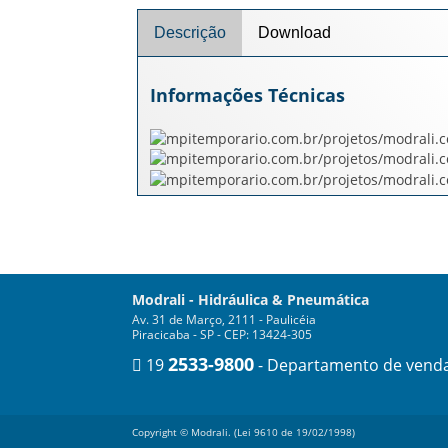
Descrição
Download
Informações Técnicas
Modrali - Hidráulica & Pneumática
Av. 31 de Março, 2111 - Paulicéia
Piracicaba - SP - CEP: 13424-305
2533-9800
19
- Departamento de vend
Copyright © Modrali. (Lei 9610 de 19/02/1998)