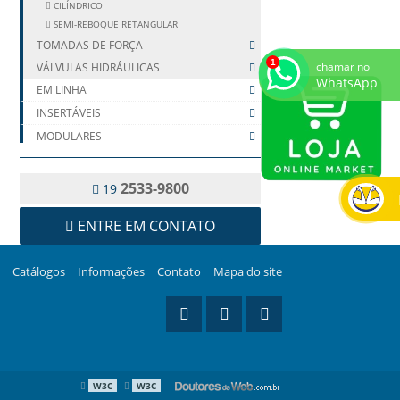
CILÍNDRICO
SEMI-REBOQUE RETANGULAR
TOMADAS DE FORÇA
chamar no
VÁLVULAS HIDRÁULICAS
WhatsApp
EM LINHA
INSERTÁVEIS
MODULARES
ELETROVÁLVULA DIRECIONAL
REGULADORA DE PRESSÃO MODULAR
2533-9800
19
REGULADORA DE VAZÃO
RETENÇÃO PILOTADA MODULAR
ENTRE EM CONTATO
VÁLVULAS HIDRÁULICAS MÓBIL
Catálogos
Informações
Contato
Mapa do site
W3C
W3C