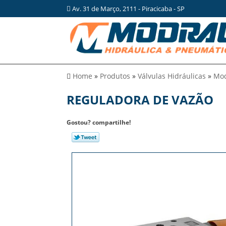
Av. 31 de Março, 2111 - Piracicaba - SP
Home
»
Produtos
»
Válvulas Hidráulicas
»
Mod
REGULADORA DE VAZÃO
Gostou? compartilhe!