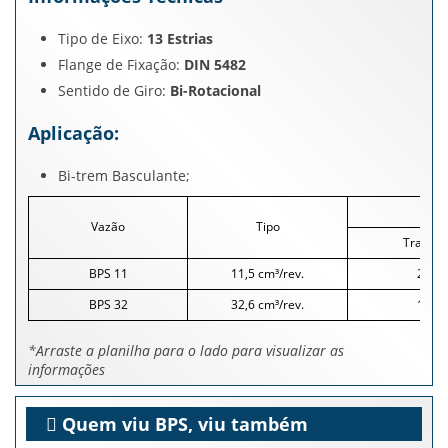
Tipo de Eixo:
13 Estrias
Flange de Fixação:
DIN 5482
Sentido de Giro:
Bi-Rotacional
Aplicação:
Bi-trem Basculante;
Vazão
Tipo
Trabalh
BPS 11
11,5 cm³/rev.
280
BPS 32
32,6 cm³/rev.
190
*Arraste a planilha para o lado para visualizar as
informações
Quem viu BPS, viu também