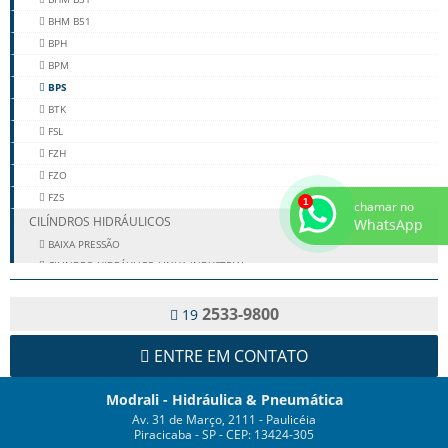
BHM B51
BPH
BPM
BPS
BTK
FSL
FZH
FZO
FZS
chamar no
CILÍNDROS HIDRÁULICOS
WhatsApp
BAIXA PRESSÃO
CILINDRO HIDRÁULICO LINHA INDUSTRIAL
TELESCÓPICO
COMANDO HIDRÁULICO
2533-9800
19
KITS HIDRÁULICOS MODRALI
ENTRE EM CONTATO
SEMI-REBOQUE
LINHA PNEUMÁTICA
Modrali - Hidráulica & Pneumática
CONEXÕES PNEUMÁTICAS
Av. 31 de Março, 2111 - Paulicéia
TUBULAÇÃO PNEUMÁTICA
Piracicaba - SP - CEP: 13424-305
MANGUEIRAS E CONEXÕES