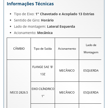
Informações Técnicas
Tipo de Eixo:
1" Chavetado e Acoplado 13 Estrias
Sentido de Giro:
Horário
Lado de montagem:
Lateral Esquerda
Acionamento:
Mecânica
Lado de
CÂMBIO
Tipo de Saída
Acionamento
To
Montagem
FLANGE SAE 'B'
MECÂNICO
ESQUERDA
13Z
EIXO CILÍNDRICO
IVECO 2826.5
MECÂNICO
ESQUERDA
1"