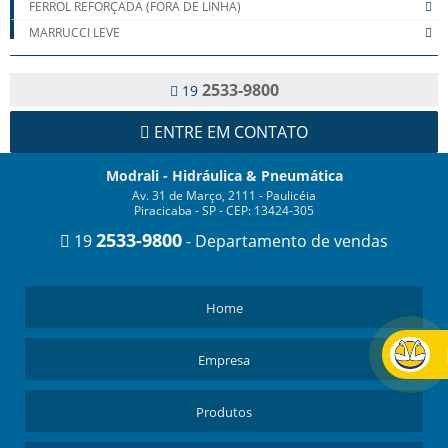
FERROL REFORÇADA (FORA DE LINHA)
MARRUCCI LEVE
MARRUCCI MULTIPLICADA
TAKARADA LEVE
2533-9800
19
TAKARADA MULTIPLICADA
ENTRE EM CONTATO
TAKARADA REFORÇADA
TAKARADA REFORÇADA CLARK
Modrali - Hidráulica & Pneumática
TAKARADA REFORÇADA EATON
Av. 31 de Março, 2111 - Paulicéia
TAKARADA REFORÇADA IVECO
Piracicaba - SP - CEP: 13424-305
TAKARADA REFORÇADA MERCEDES BENZ
2533-9800
19
- Departamento de vendas
TAKARADA REFORÇADA SCANIA
TAKARADA REFORÇADA VOLVO
TAKARADA REFORÇADA ZF
Home
VÁLVULAS HIDRÁULICAS
Empresa
Produtos