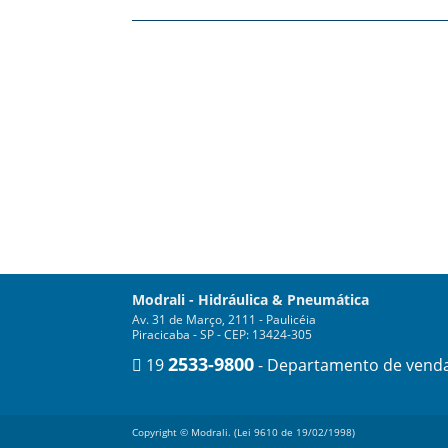
Modrali - Hidráulica & Pneumática
Av. 31 de Março, 2111 - Paulicéia
Piracicaba - SP - CEP: 13424-305
2533-9800
19
- Departamento de vend
Copyright © Modrali. (Lei 9610 de 19/02/1998)