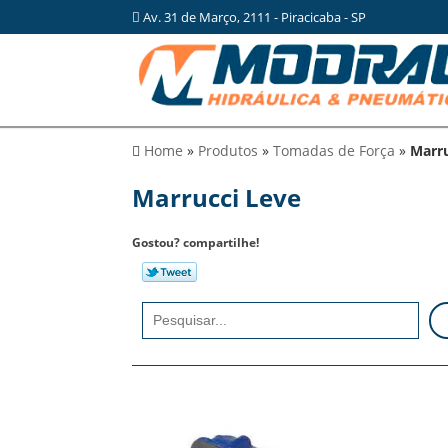
Av. 31 de Março, 2111 - Piracicaba - SP
Home
»
Produtos
»
Tomadas de Força
»
Marru
Marrucci Leve
Gostou? compartilhe!