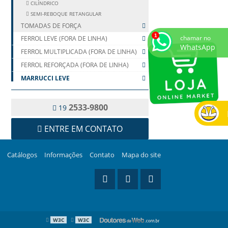
CILÍNDRICO
SEMI-REBOQUE RETANGULAR
TOMADAS DE FORÇA
chamar no
FERROL LEVE (FORA DE LINHA)
WhatsApp
FERROL MULTIPLICADA (FORA DE LINHA)
FERROL REFORÇADA (FORA DE LINHA)
MARRUCCI LEVE
MARRUCCI MULTIPLICADA
TAKARADA LEVE
2533-9800
19
TAKARADA MULTIPLICADA
ENTRE EM CONTATO
TAKARADA REFORÇADA
VÁLVULAS HIDRÁULICAS
Catálogos
Informações
Contato
Mapa do site
W3C
W3C